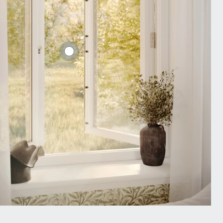
Retro MF2-AL mötesbåge