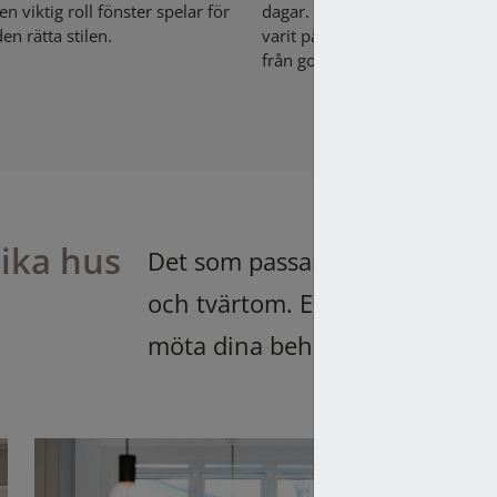
en viktig roll fönster spelar för
dagar. Inspirerade av en husvi
en rätta stilen.
varit på, drömde de om ett sto
från golv till tak.
lika hus
Det som passar en funkisvilla pa
och tvärtom. Elitfönster har dä
möta dina behov och önskemå