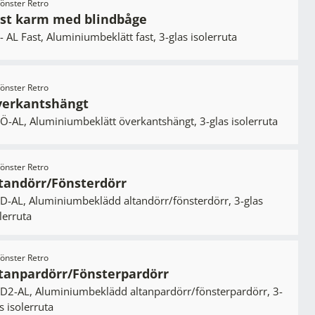
tfönster Retro
st karm med blindbåge
 AL Fast, Aluminiumbeklätt fast, 3-glas isolerruta
tfönster Retro
sters katalog
erkantshängt
Ö-AL, Aluminiumbeklätt överkantshängt, 3-glas isolerruta
rguiden 2026
tfönster Retro
tandörr/Fönsterdörr
nster är en stor investering så hur i
D-AL, Aluminiumbeklädd altandörr/fönsterdörr, 3-glas
vda ska du välja rätt leverantör? I
lerruta
g ger vi några råd på vägen. Helt
tfönster Retro
givetvis! Du hittar vår katalog hos
tanpardörr/Fönsterpardörr
D2-AL, Aluminiumbeklädd altanpardörr/fönsterpardörr, 3-
örsäljare men du kan även bläddra i
s isolerruta