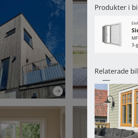
Produkter i b
Eli
Si
MF
3-g
Relaterade bi
Visa före