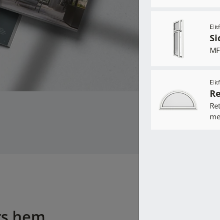
den i lugn
Eli
Si
MF-
Upptäck k
Eli
Re
Ret
me
rs hem