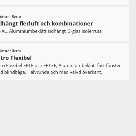
 och ro hemifrån.
tfönster Retro
dhängt flerluft och kombinationer
AL, Aluminiumbeklätt sidhängt, 3-glas isolerruta
atalogen
tfönster Retro
tro Flexibel
ro Flexibel FF1F och FF13F, Aluminiumbeklätt fast fönster
d blindbåge. Halvrunda och med välvd överkant.
Upptäck alla hemma hos-reportage