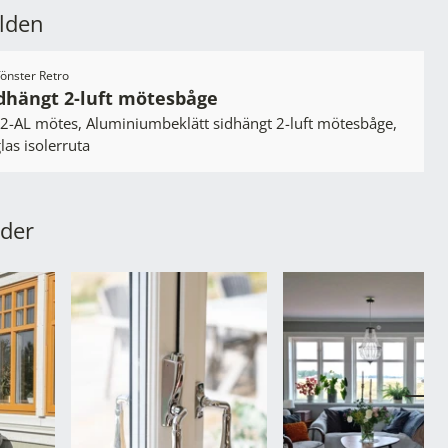
ilden
tfönster Retro
dhängt 2-luft mötesbåge
2-AL mötes, Aluminiumbeklätt sidhängt 2-luft mötesbåge,
las isolerruta
lder
gående kort
V