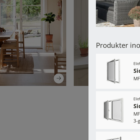
Produkter in
Eli
Si
MF-
Eli
Si
MF
3-g