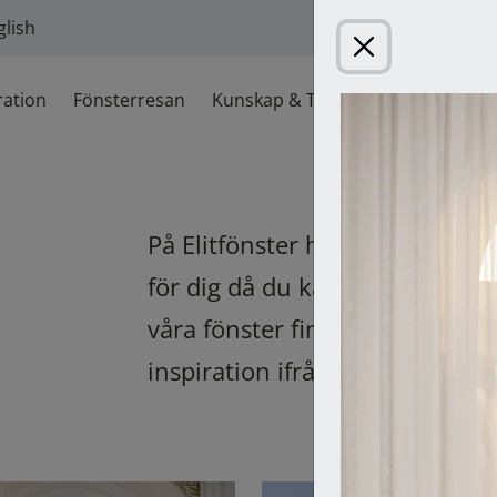
glish
Inspiration
ration
Fönsterresan
Kunskap & Tips
Om Elitfönster
På Elitfönster har vi
tillverkat
f
för dig då du kan lita på att vi
våra fönster finns i väldigt m
inspiration ifrån.