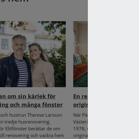
n om sin kärlek för
En resa från slitna till 
ing och många fönster
original
och hustrun Therese Larsson
När Pär och Jenny köpte sitt hu
sin tredje husrenovering.
Västerås, ett renoveringsobjekt
för Elitfönster berättar de om
1978, var det tydligt att husets
 till renovering och vackra hem
originalfönster hade sett sina 