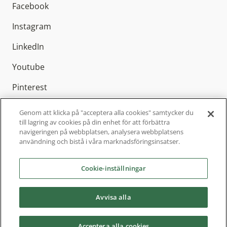
Facebook
Instagram
LinkedIn
Youtube
Pinterest
Genom att klicka på "acceptera alla cookies" samtycker du
till lagring av cookies på din enhet för att förbättra
navigeringen på webbplatsen, analysera webbplatsens
Elitfönster AB är Sveriges ledande
användning och bistå i våra marknadsföringsinsatser.
fönstertillverkare med cirka 800 anställda och
finns representerat över hela Sverige. Sedan
Cookie-inställningar
2004 är vi en del av Inwido, Europas ledande
fönsterkoncern.
Avvisa alla
Acceptera alla cookies