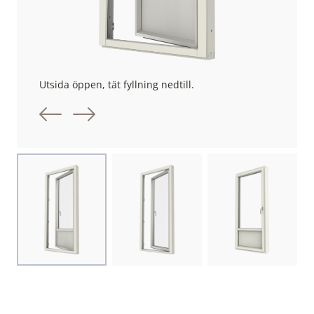
Utsida öppen, tät fyllning nedtill.
Föregående bild
Nästa bild
Choose image
Choose image
Choose image