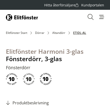
Hitta återförsäljare
Kundportalen
Hem
Öppna s
Elitfönster Start
Dörrar
Altandörr
ETIDL-AL
Elitfönster Harmoni 3-glas
Fönsterdörr, 3-glas
Fönsterdörr
Produktbeskrivning