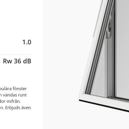
1.0
Rw 36 dB
pulära fönster
n vändas runt
or inifrån.
n. Erbjuds även