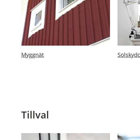
Myggnät
Solskyd
Tillval