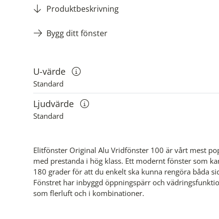
Produktbeskrivning
Bygg ditt fönster
U-värde
Visa information om u-värden
Standard
Ljudvärde
Visa information om ljudvärden
Standard
Elitfönster Original Alu Vridfönster 100 är vårt mest po
med prestanda i hög klass. Ett modernt fönster som ka
180 grader för att du enkelt ska kunna rengöra båda sid
Fönstret har inbyggd öppningspärr och vädringsfunktio
som flerluft och i kombinationer.