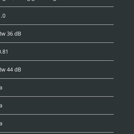
1.0
Rw 36 dB
0.81
Rw 44 dB
Ja
Ja
Ja