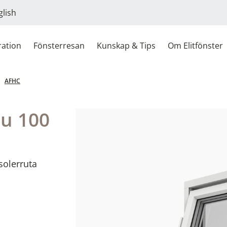
glish
ration
Fönsterresan
Kunskap & Tips
Om Elitfönster
AFHC
lu 100
solerruta