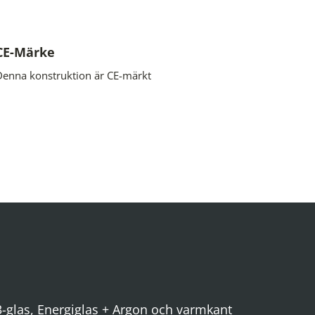
CE-Märke
Denna konstruktion är CE-märkt
3-glas, Energiglas + Argon och varmkant