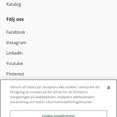
Katalog
Följ oss
Facebook
Instagram
LinkedIn
Youtube
Pinterest
Genom att klicka på "acceptera alla cookies" samtycker du
till lagring av cookies på din enhet för att förbättra
navigeringen på webbplatsen, analysera webbplatsens
Elitfönster AB är Sveriges ledande
användning och bistå i våra marknadsföringsinsatser.
fönstertillverkare med cirka 800 anställda och
finns representerat över hela Sverige. Sedan
Cookie-inställningar