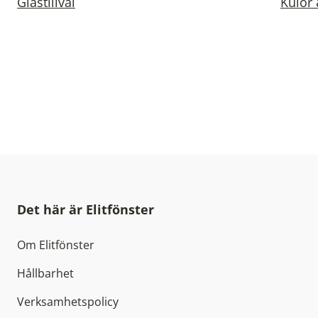
Glastillval
Kulör 
Det här är Elitfönster
Om Elitfönster
Hållbarhet
Verksamhetspolicy