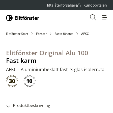
Hitta återförsäljare
Kundportalen
Hem
Öppna s
Elitfönster Start
Fönster
Fasta fönster
AFKC
Elitfönster Original Alu 100
Fast karm
AFKC - Aluminiumbeklätt fast, 3-glas isolerruta
Produktbeskrivning