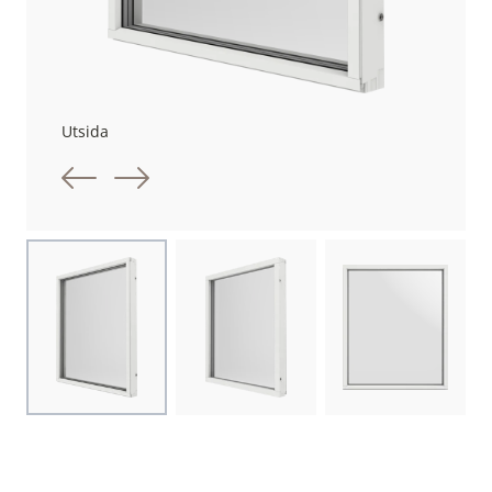
Utsida
Föregående bild
Nästa bild
Choose image
Choose image
Choose image