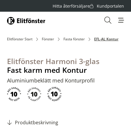
Hitta återförsäljare
Kundportalen
Hem
Öppna s
Elitfönster Start
Fönster
Fasta fönster
EFL-AL Kontur
Elitfönster Harmoni 3-glas
Fast karm med Kontur
Aluminiumbeklätt med Konturprofil
Produktbeskrivning