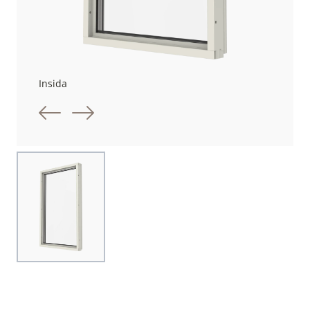
Insida
Föregående bild
Nästa bild
Choose image