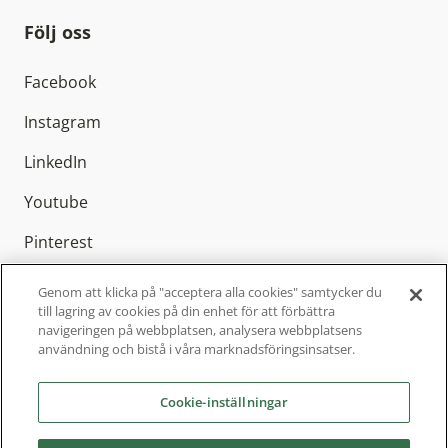
Följ oss
Facebook
Instagram
LinkedIn
Youtube
Pinterest
Genom att klicka på "acceptera alla cookies" samtycker du
till lagring av cookies på din enhet för att förbättra
navigeringen på webbplatsen, analysera webbplatsens
Elitfönster AB är Sveriges ledande
användning och bistå i våra marknadsföringsinsatser.
fönstertillverkare med cirka 800 anställda och
finns representerat över hela Sverige. Sedan
Cookie-inställningar
2004 är vi en del av Inwido, Europas ledande