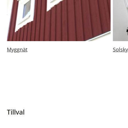
Myggnät
Solsk
Tillval