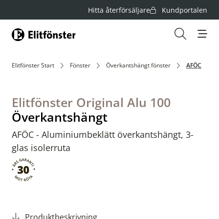
Hitta återförsäljare
Kundportalen
Hem
Öppna s
Elitfönster Start
Fönster
Överkantshängt fönster
AFÖC
Elitfönster Original Alu 100
Överkantshängt
AFÖC - Aluminiumbeklätt överkantshängt, 3-
glas isolerruta
Produktbeskrivning