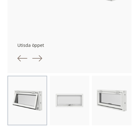
Utisda öppet
Föregående bild
Nästa bild
Choose image
Choose image
Choose image