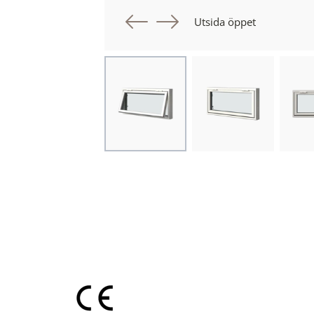
Föregående bil
Nästa bild
Utsida öppet
Choose image
Choose image
Cho