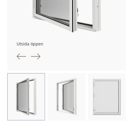
Utsida öppen
Föregående bild
Nästa bild
Choose image
Choose image
Choose image