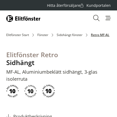
Hitta återförsäljare
Kundportalen
Hem
Öppna s
Elitfönster Start
Fönster
Sidohängt fönster
Retro MF-AL
Elitfönster Retro
Sidhängt
MF-AL, Aluminiumbeklätt sidhängt, 3-glas
isolerruta
Produktbeskrivning