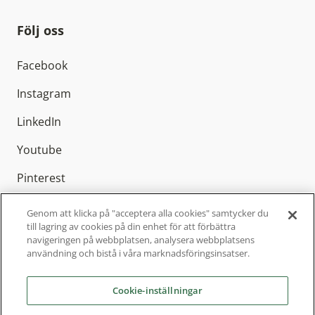
Följ oss
Facebook
Instagram
LinkedIn
Youtube
Pinterest
Genom att klicka på "acceptera alla cookies" samtycker du
till lagring av cookies på din enhet för att förbättra
navigeringen på webbplatsen, analysera webbplatsens
Elitfönster AB är Sveriges ledande
användning och bistå i våra marknadsföringsinsatser.
fönstertillverkare med cirka 800 anställda och
finns representerat över hela Sverige. Sedan
Cookie-inställningar
2004 är vi en del av Inwido, Europas ledande