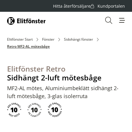
Hitta återförsäljare
Kundportalen
Hem
Öppna s
Elitfönster Start
Fönster
Sidohängt fönster
Retro MF2-AL mötesbåge
Elitfönster Retro
Sidhängt 2-luft mötesbåge
MF2-AL mötes, Aluminiumbeklätt sidhängt 2-
luft mötesbåge, 3-glas isolerruta