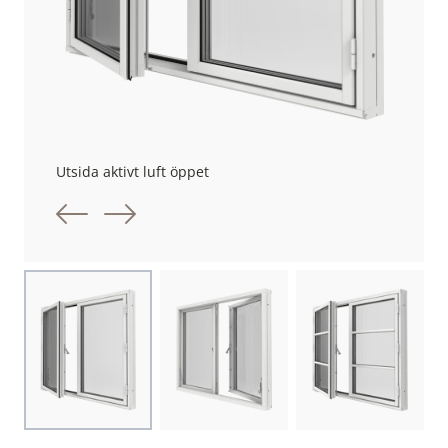
Utsida aktivt luft öppet
Föregående bild
Nästa bild
Choose image
Choose image
Choose image