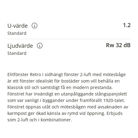
1.2
U-värde
Visa information om u-värden
Standard
Rw 32 dB
Ljudvärde
Visa information om ljudvärden
Standard
Elitfönster Retro i sidhängt fönster 2-luft med mötesbåge
är ett fönster idealiskt för bostäder som vill behålla en
klassisk stil och samtidigt få en modern prestanda.
Fönstret har invändigt en utanpåliggande stångspanjolett
som var vanligt i byggander under framförallt 1920-talet.
Fönstret öppnas utåt och mötesbågen med avsaknaden av
karmpost ger ökad känsla av rymd vid öppning. Erbjuds
som 2-luft och i kombinationer.