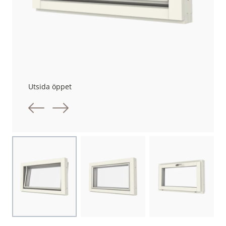
Utsida öppet
Föregående bild
Nästa bild
Choose image
Choose image
Choose image