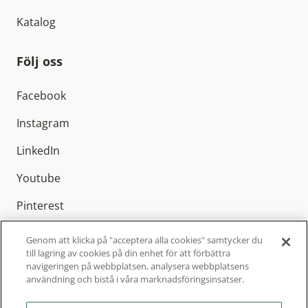
Katalog
Följ oss
Facebook
Instagram
LinkedIn
Youtube
Pinterest
Genom att klicka på "acceptera alla cookies" samtycker du
till lagring av cookies på din enhet för att förbättra
navigeringen på webbplatsen, analysera webbplatsens
Elitfönster AB är Sveriges ledande
användning och bistå i våra marknadsföringsinsatser.
fönstertillverkare med cirka 800 anställda och