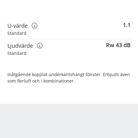
1.1
U-värde
Visa information om u-värden
Standard
Rw 43 dB
Ljudvärde
Visa information om ljudvärden
Standard
Inåtgående kopplat underkantshängt fönster. Erbjuds även
som flerluft och i kombinationer .