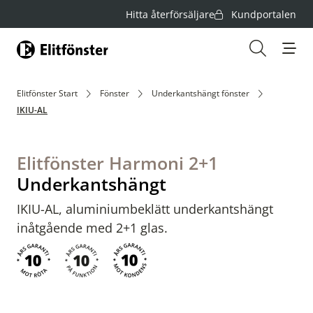
Hitta återförsäljare
Kundportalen
Hem
Öppna s
Elitfönster Start
Fönster
Underkantshängt fönster
IKIU-AL
Elitfönster Harmoni 2+1
Underkantshängt
IKIU-AL, aluminiumbeklätt underkantshängt
inåtgående med 2+1 glas.