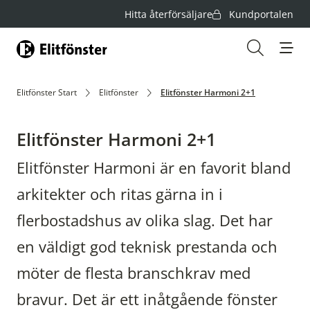
Hitta återförsäljare
Kundportalen
Hem
Öppna s
Elitfönster Start
Elitfönster
Elitfönster Harmoni 2+1
Elitfönster Harmoni 2+1
Elitfönster Harmoni är en favorit bland
arkitekter och ritas gärna in i
flerbostadshus av olika slag. Det har
en väldigt god teknisk prestanda och
möter de flesta branschkrav med
bravur. Det är ett inåtgående fönster