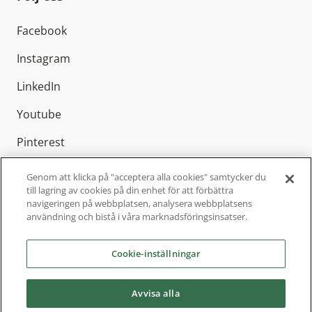
Facebook
Instagram
LinkedIn
Youtube
Pinterest
Genom att klicka på "acceptera alla cookies" samtycker du
till lagring av cookies på din enhet för att förbättra
navigeringen på webbplatsen, analysera webbplatsens
Elitfönster AB är Sveriges ledande
användning och bistå i våra marknadsföringsinsatser.
fönstertillverkare med cirka 800 anställda och
finns representerat över hela Sverige. Sedan
Cookie-inställningar
2004 är vi en del av Inwido, Europas ledande
fönsterkoncern.
Avvisa alla