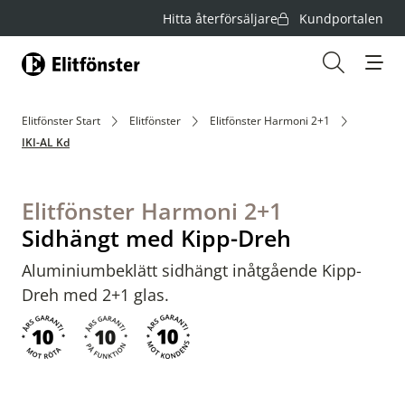
Hitta återförsäljare
Kundportalen
Hem
Öppna s
Elitfönster Start
Elitfönster
Elitfönster Harmoni 2+1
IKI-AL Kd
Elitfönster Harmoni 2+1
Sidhängt med Kipp-Dreh
Aluminiumbeklätt sidhängt inåtgående Kipp-
Dreh med 2+1 glas.