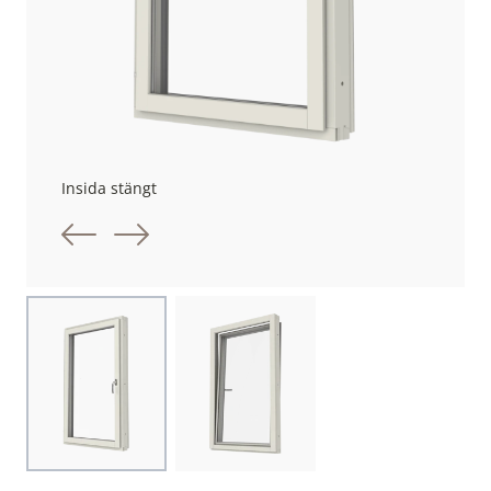
Insida stängt
Föregående bild
Nästa bild
Choose image
Choose image