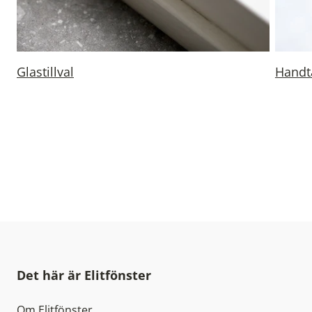
Glastillval
Handt
Det här är Elitfönster
Om Elitfönster