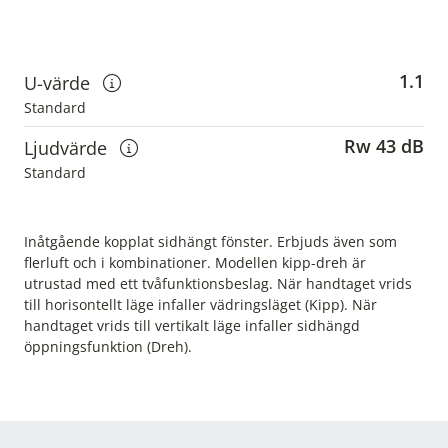
1.1
U-värde
Visa information om u-värden
Standard
Rw 43 dB
Ljudvärde
Visa information om ljudvärden
Standard
Inåtgående kopplat sidhängt fönster. Erbjuds även som
flerluft och i kombinationer. Modellen kipp-dreh är
utrustad med ett tvåfunktionsbeslag. När handtaget vrids
till horisontellt läge infaller vädringsläget (Kipp). När
handtaget vrids till vertikalt läge infaller sidhängd
öppningsfunktion (Dreh).