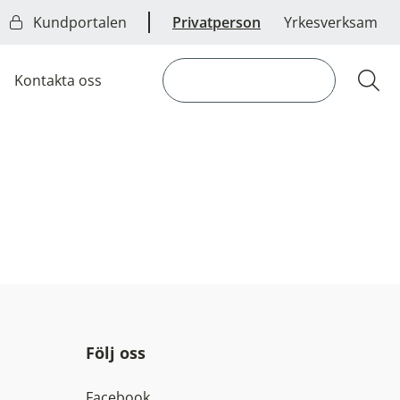
Kundportalen
Privatperson
Yrkesverksam
Kontakta oss
Hitta återförsäljare
Öpp
Följ oss
Facebook