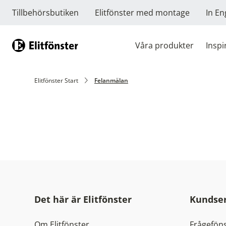
Tillbehörsbutiken
Elitfönster med montage
In En
Våra produkter
Inspi
Hem
Elitfönster Start
Felanmälan
Det här är Elitfönster
Kundser
Om Elitfönster
Frågeföns