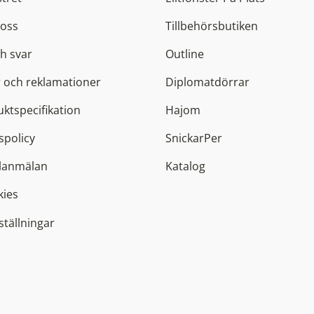
 oss
Tillbehörsbutiken
h svar
Outline
 och reklamationer
Diplomatdörrar
ktspecifikation
Hajom
spolicy
SnickarPer
elanmälan
Katalog
kies
ställningar