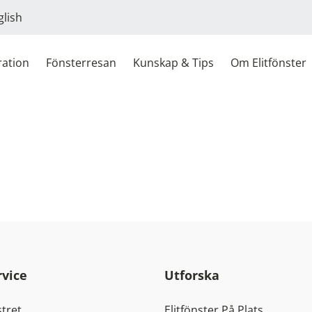
glish
ration
Fönsterresan
Kunskap & Tips
Om Elitfönster
vice
Utforska
tret
Elitfönster På Plats