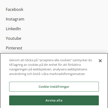
Facebook
Instagram
LinkedIn
Youtube
Pinterest
Genom att klicka på "acceptera alla cookies" samtycker du
till lagring av cookies på din enhet för att förbättra
navigeringen på webbplatsen, analysera webbplatsens
Elitfönster AB är Sveriges ledande
användning och bistå i våra marknadsföringsinsatser.
fönstertillverkare med cirka 800 anställda och
finns representerat över hela Sverige. Sedan
Cookie-inställningar
2004 är vi en del av Inwido, Europas ledande
fönsterkoncern.
Avvisa alla