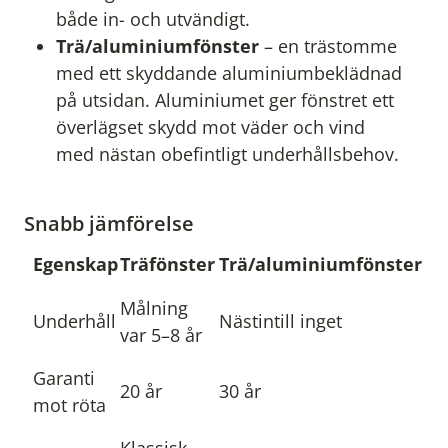
både in- och utvändigt.
Trä/aluminiumfönster
– en trästomme
med ett skyddande aluminiumbeklädnad
på utsidan. Aluminiumet ger fönstret ett
överlägset skydd mot väder och vind
med nästan obefintligt underhållsbehov.
Snabb jämförelse
Egenskap
Träfönster
Trä/aluminiumfönster
Målning
Underhåll
Nästintill inget
var 5–8 år
Garanti
20 år
30 år
mot röta