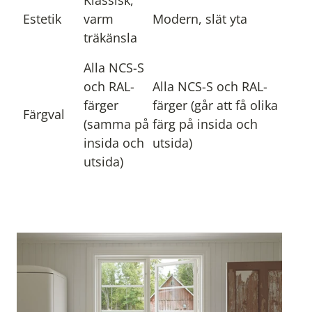
Klassisk,
Estetik
varm
Modern, slät yta
träkänsla
Alla NCS-S
och RAL-
Alla NCS-S och RAL-
färger
färger (går att få olika
Färgval
(samma på
färg på insida och
insida och
utsida)
utsida)