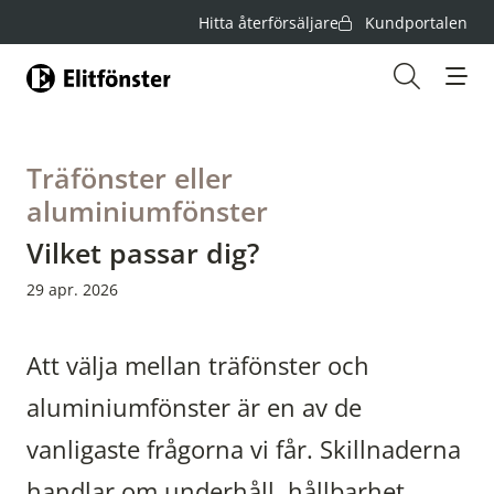
Hitta återförsäljare
Kundportalen
Hem
Öppna s
Träfönster eller
aluminiumfönster
Vilket passar dig?
29 apr. 2026
Att välja mellan träfönster och
aluminiumfönster är en av de
vanligaste frågorna vi får. Skillnaderna
handlar om underhåll, hållbarhet,