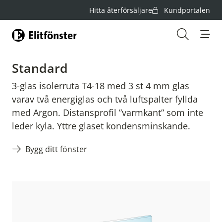
Hitta återförsäljare
Kundportalen
Hem
Öppna s
Standard
3-glas isolerruta T4-18 med 3 st 4 mm glas
varav två energiglas och två luftspalter fyllda
med Argon. Distansprofil ”varmkant” som inte
leder kyla. Yttre glaset kondensminskande.
Bygg ditt fönster