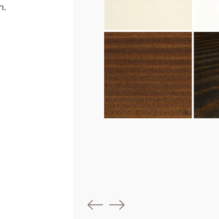
n.
Föregående bil
Nästa bild