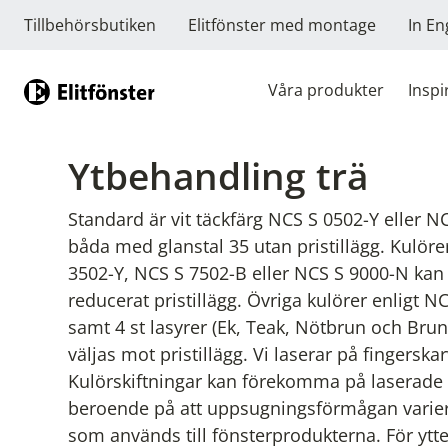
Tillbehörsbutiken
Elitfönster med montage
In En
Hem
Våra produkter
Inspi
Ytbehandling trä
Standard är vit täckfärg NCS S 0502-Y eller N
båda med glanstal 35 utan pristillägg. Kulör
3502-Y, NCS S 7502-B eller NCS S 9000-N kan
reducerat pristillägg. Övriga kulörer enligt NC
samt 4 st lasyrer (Ek, Teak, Nötbrun och Brun
väljas mot pristillägg. Vi laserar på fingerskar
Kulörskiftningar kan förekomma på laserade
beroende på att uppsugningsförmågan variera
som används till fönsterprodukterna. För ytte