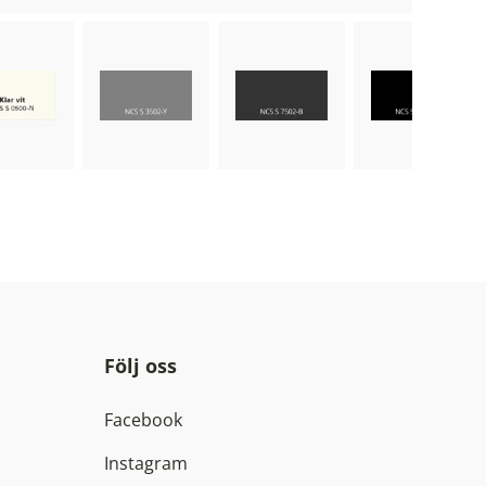
ose image
Choose image
Choose image
Choose ima
Följ oss
Facebook
Instagram