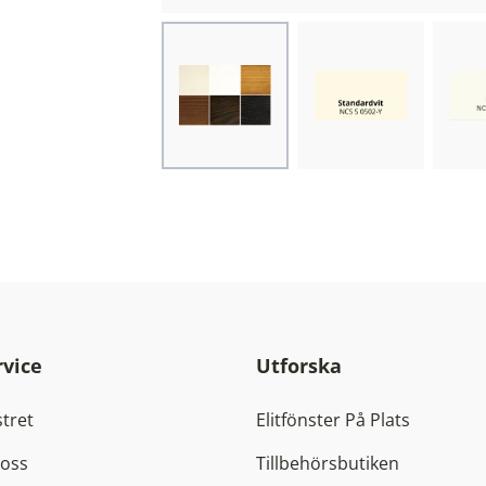
Choose image
Choose image
Cho
vice
Utforska
tret
Elitfönster På Plats
 oss
Tillbehörsbutiken