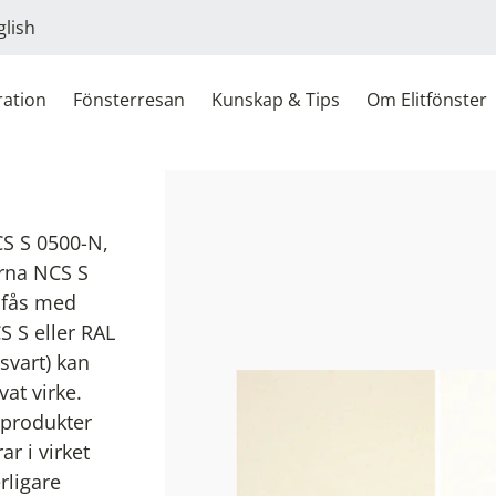
glish
ration
Fönsterresan
Kunskap & Tips
Om Elitfönster
CS S 0500-N,
erna NCS S
 fås med
S S eller RAL
svart) kan
vat virke.
 produkter
r i virket
rligare