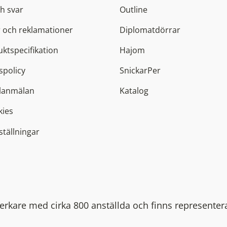
h svar
Outline
 och reklamationer
Diplomatdörrar
ktspecifikation
Hajom
spolicy
SnickarPer
elanmälan
Katalog
kies
ställningar
lverkare med cirka 800 anställda och finns representer