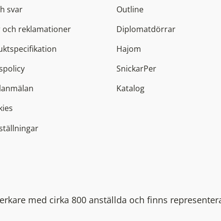
h svar
Outline
 och reklamationer
Diplomatdörrar
ktspecifikation
Hajom
spolicy
SnickarPer
elanmälan
Katalog
kies
ställningar
lverkare med cirka 800 anställda och finns representer