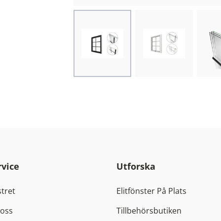
Choose image
Choose image
Cho
vice
Utforska
tret
Elitfönster På Plats
 oss
Tillbehörsbutiken