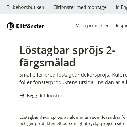
Tillbehörsbutiken
Elitfönster med montage
In En
Hem
Våra produkter
Inspi
Löstagbar spröjs 2-
färgsmålad
Smal eller bred löstagbar dekorspröjs. Kulör
följer fönsterproduktens utsida, insidan är al
Bygg ditt fönster
Löstagbar dekorspröjs av aluminium som förändrar fön
och ger produkten ett personligt uttryck, spröjsen sitte