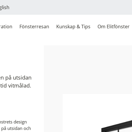
glish
ration
Fönsterresan
Kunskap & Tips
Om Elitfönster
en på utsidan
ltid vitmålad.
strets design
r på utsidan och