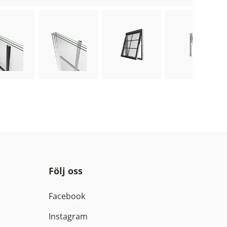
ose image
Choose image
Choose image
Choose ima
Följ oss
Facebook
Instagram