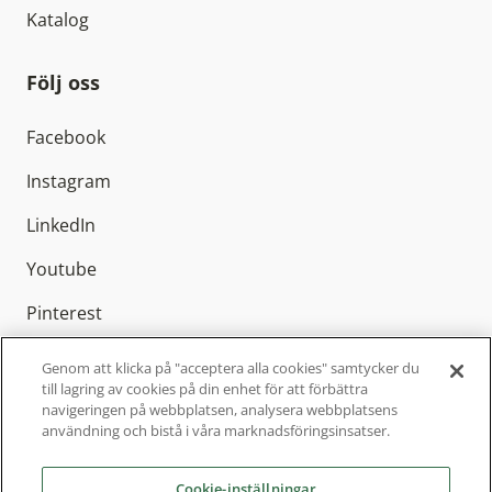
Katalog
Följ oss
Facebook
Instagram
LinkedIn
Youtube
Pinterest
Genom att klicka på "acceptera alla cookies" samtycker du
till lagring av cookies på din enhet för att förbättra
navigeringen på webbplatsen, analysera webbplatsens
Elitfönster AB är Sveriges ledande
användning och bistå i våra marknadsföringsinsatser.
fönstertillverkare med cirka 800 anställda och
Cookie-inställningar