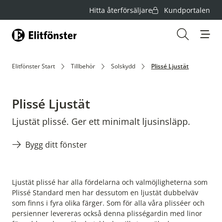
Hitta återförsäljare
Kundportalen
Hem
Öppna s
Elitfönster Start
Tillbehör
Solskydd
Plissé Ljustät
Plissé Ljustät
Ljustät plissé. Ger ett minimalt ljusinsläpp.
Bygg ditt fönster
Ljustät plissé har alla fördelarna och valmöjligheterna som
Plissé Standard men har dessutom en ljustät dubbelväv
som finns i fyra olika färger. Som för alla våra plisséer och
persienner levereras också denna plisségardin med linor